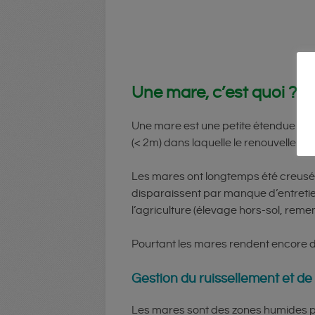
Une mare, c’est quoi ?
Une mare est une petite étendue d’ea
(< 2m) dans laquelle le renouvellement
Les mares ont longtemps été creusée
disparaissent par manque d’entretien
l’agriculture (élevage hors-sol, rem
Pourtant les mares rendent encore 
Gestion du ruissellement et de 
Les mares sont des zones humides per