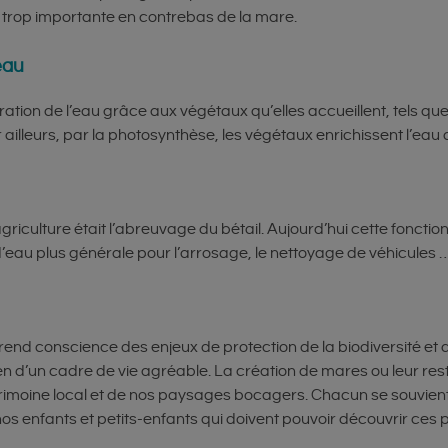
n trop importante en contrebas de la mare.
eau
ion de l’eau grâce aux végétaux qu’elles accueillent, tels que 
ailleurs, par la photosynthèse, les végétaux enrichissent l’eau
iculture était l’abreuvage du bétail. Aujourd’hui cette fonction
 d’eau plus générale pour l’arrosage, le nettoyage de véhicules
rend conscience des enjeux de protection de la biodiversité et 
n d’un cadre de vie agréable. La création de mares ou leur rest
imoine local et de nos paysages bocagers. Chacun se souvient 
s enfants et petits-enfants qui doivent pouvoir découvrir ces pl