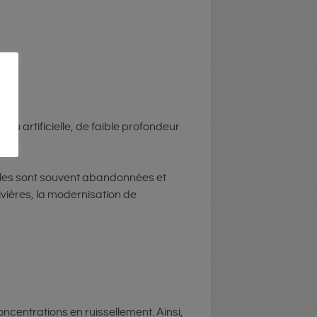
u artificielle, de faible profondeur
elles sont souvent abandonnées et
vières, la modernisation de
ncentrations en ruissellement. Ainsi,