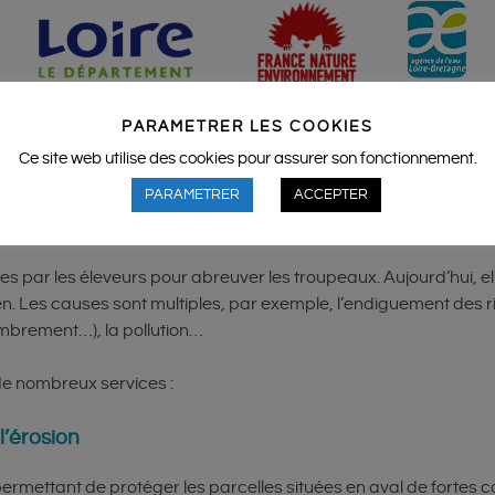
PARAMETRER LES COOKIES
Ce site web utilise des cookies pour assurer son fonctionnement.
PARAMETRER
ACCEPTER
u stagnante de 0,1m² à 2 000m² dans une dépression naturelle o
 de l’eau est limité. Son niveau peut varier au cours de l’année.
s par les éleveurs pour abreuver les troupeaux. Aujourd’hui, 
. Les causes sont multiples, par exemple, l’endiguement des ri
embrement…), la pollution…
de nombreux services :
l’érosion
mettant de protéger les parcelles situées en aval de fortes co