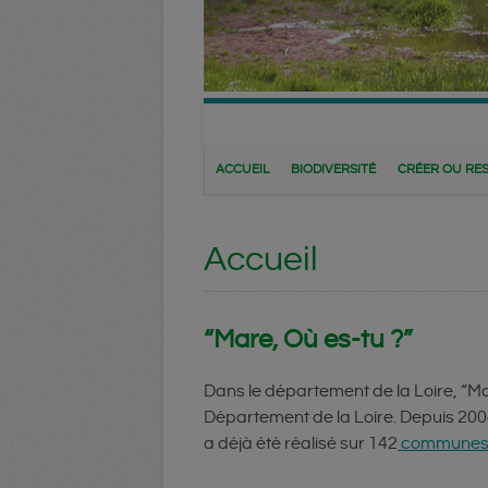
Main menu
Skip
to
content
ACCUEIL
BIODIVERSITÉ
CRÉER OU RE
Accueil
“Mare, Où es-tu ?”
Dans le département de la Loire, “M
Département de la Loire. Depuis 2004
a déjà été réalisé sur 142
communes l